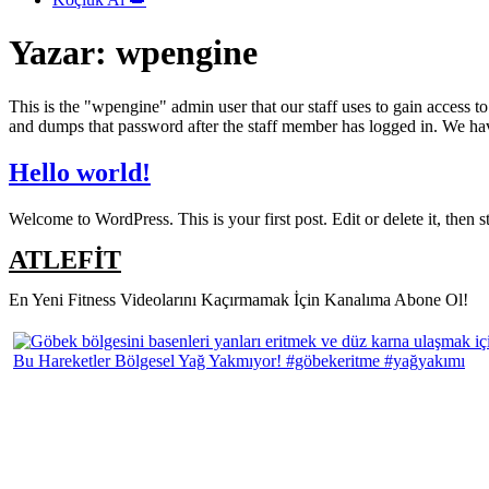
Yazar:
wpengine
This is the "wpengine" admin user that our staff uses to gain access t
and dumps that password after the staff member has logged in. We have
Hello world!
Welcome to WordPress. This is your first post. Edit or delete it, then st
ATLEFİT
En Yeni Fitness Videolarını Kaçırmamak İçin Kanalıma Abone Ol!
Bu Hareketler Bölgesel Yağ Yakmıyor! #göbekeritme #yağyakımı