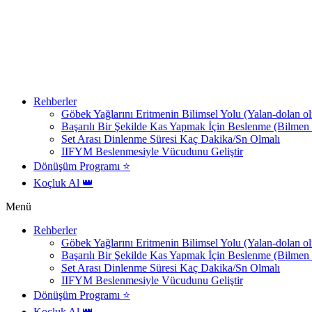
Skip
to
content
Rehberler
Göbek Yağlarını Eritmenin Bilimsel Yolu (Yalan-dolan o
Başarılı Bir Şekilde Kas Yapmak İçin Beslenme (Bilmen
Set Arası Dinlenme Süresi Kaç Dakika/Sn Olmalı
IIFYM Beslenmesiyle Vücudunu Geliştir
Dönüşüm Programı ⭐
Koçluk Al 👑
Menü
Rehberler
Göbek Yağlarını Eritmenin Bilimsel Yolu (Yalan-dolan o
Başarılı Bir Şekilde Kas Yapmak İçin Beslenme (Bilmen
Set Arası Dinlenme Süresi Kaç Dakika/Sn Olmalı
IIFYM Beslenmesiyle Vücudunu Geliştir
Dönüşüm Programı ⭐
Koçluk Al 👑