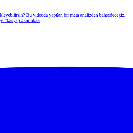
ye #kasyap #karınkası